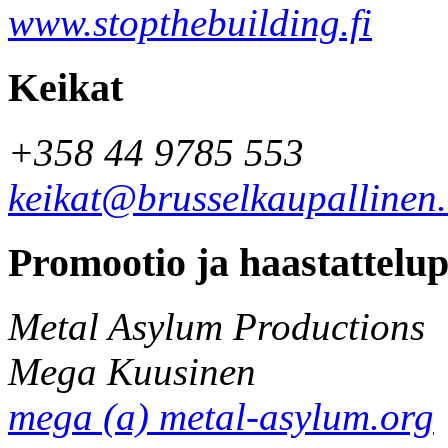
www.stopthebuilding.fi
Keikat
+358 44 9785 553
keikat@brusselkaupallinen
Promootio ja haastattelu
Metal Asylum Productions
Mega Kuusinen
mega (a) metal-asylum.org