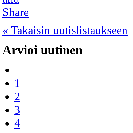
« Takaisin uutislistaukseen
Arvioi uutinen
1
2
3
4