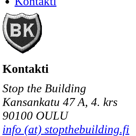
Kontakti
Kontakti
Stop the Building
Kansankatu 47 A, 4. krs
90100 OULU
info (at) stopthebuilding.fi