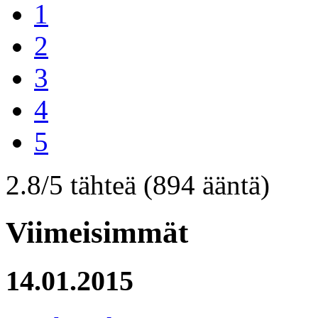
1
2
3
4
5
2.8/5 tähteä
(894 ääntä)
Viimeisimmät
14.01.2015