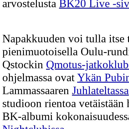
arvostelusta
BK20 Live -siv
Napakkuuden voi tulla itse
pienimuotoisella Oulu-rund
Qstockin
Qmotus-jatkoklubi
ohjelmassa ovat
Ykän Pubin
Lammassaaren
Juhlateltassa
studioon rientoa vetäistään
BK-albumi kokonaisuudessa