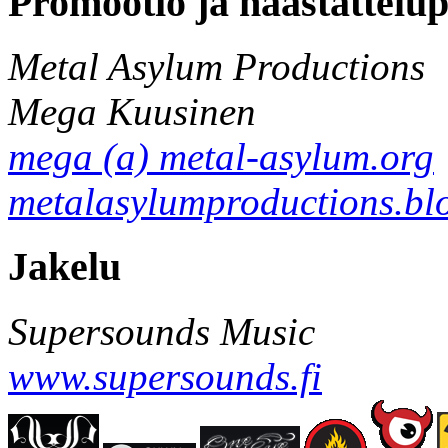
Promootio ja haastattelu
Metal Asylum Productions
Mega Kuusinen
mega (a) metal-asylum.org
metalasylumproductions.blo
Jakelu
Supersounds Music
www.supersounds.fi